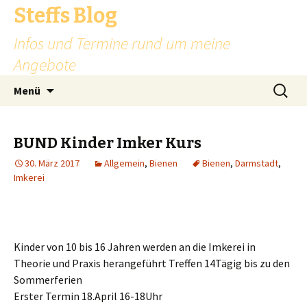
Steffs Blog
Infos und Termine rund um meine
Angebote
Zum
Suchen
Menü
Inhalt
nach:
springen
BUND Kinder Imker Kurs
30. März 2017
Allgemein
,
Bienen
Bienen
,
Darmstadt
,
Imkerei
Kinder von 10 bis 16 Jahren werden an die Imkerei in
Theorie und Praxis herangeführt Treffen 14Tägig bis zu den
Sommerferien
Erster Termin 18.April 16-18Uhr