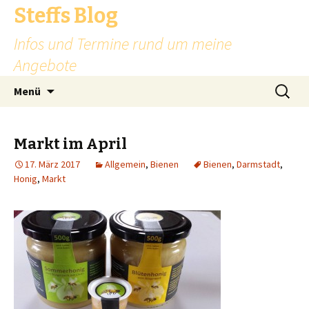
Steffs Blog
Infos und Termine rund um meine
Angebote
Zum
Suchen
Menü
Inhalt
nach:
springen
Markt im April
17. März 2017
Allgemein
,
Bienen
Bienen
,
Darmstadt
,
Honig
,
Markt