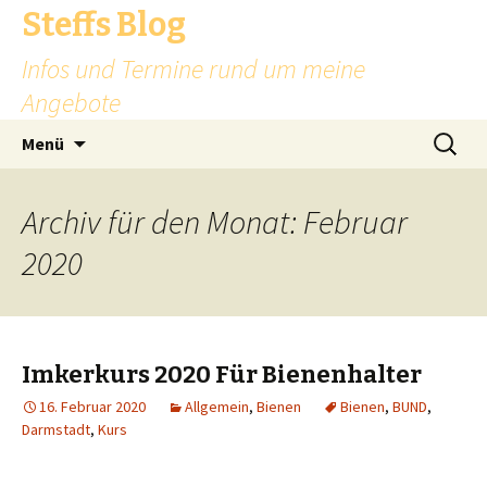
Steffs Blog
Infos und Termine rund um meine
Angebote
Zum
Suchen
Menü
Inhalt
nach:
springen
Archiv für den Monat: Februar
2020
Imkerkurs 2020 Für Bienenhalter
16. Februar 2020
Allgemein
,
Bienen
Bienen
,
BUND
,
Darmstadt
,
Kurs