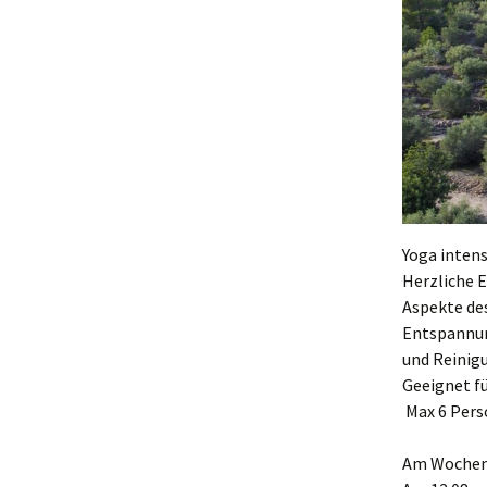
Yoga intens
Herzliche 
Aspekte de
Entspannun
und Reinig
Geeignet f
Max 6 Per
Am Wochenen