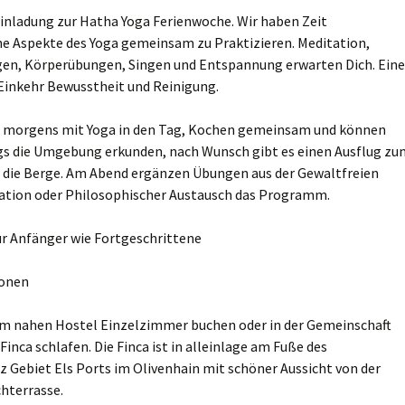
Einladung zur Hatha Yoga Ferienwoche. Wir haben Zeit
ne Aspekte des Yoga gemeinsam zu Praktizieren. Meditation,
n, Körperübungen, Singen und Entspannung erwarten Dich. Eine
Einkehr Bewusstheit und Reinigung.
n morgens mit Yoga in den Tag, Kochen gemeinsam und können
s die Umgebung erkunden, nach Wunsch gibt es einen Ausflug zu
n die Berge. Am Abend ergänzen Übungen aus der Gewaltfreien
ion oder Philosophischer Austausch das Programm.
ür Anfänger wie Fortgeschrittene
sonen
im nahen Hostel Einzelzimmer buchen oder in der Gemeinschaft
 Finca schlafen. Die Finca ist in alleinlage am Fuße des
 Gebiet Els Ports im Olivenhain mit schöner Aussicht von der
hterrasse.