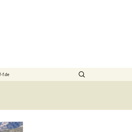
Suchen
f-f.de
nach: