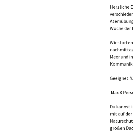
Herzliche 
verschiede
Atemübunge
Woche der 
Wir starte
nachmittag
Meer und i
Kommunikat
Geeignet f
Max 8 Per
Du kannst 
mit auf der
Naturschutz
großen Dac