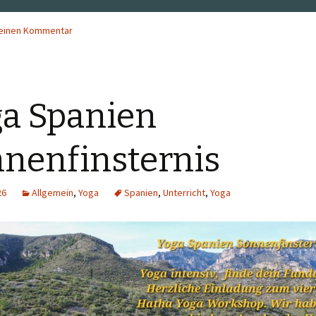
 einen Kommentar
a Spanien
nenfinsternis
26
Allgemein
,
Yoga
Spanien
,
Unterricht
,
Yoga