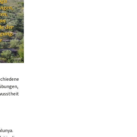
schiedene
mübungen,
wusstheit
alunya.