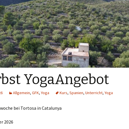
bst YogaAngebot
26
Allgemein
,
GFK
,
Yoga
Kurs
,
Spanien
,
Unterricht
,
Yoga
nwoche bei Tortosa in Catalunya
er 2026