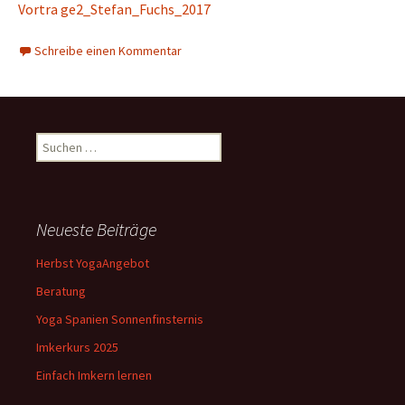
Vortra ge2_Stefan_Fuchs_2017
Schreibe einen Kommentar
Suchen
nach:
Neueste Beiträge
Herbst YogaAngebot
Beratung
Yoga Spanien Sonnenfinsternis
Imkerkurs 2025
Einfach Imkern lernen