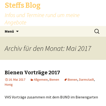
Steffs Blog
Infos und Termine rund um meine
Angebote
Zum
Suchen
Menü
Inhalt
nach:
springen
Archiv für den Monat: Mai 2017
Bienen Vorträge 2017
16. Mai 2017
Allgemein
,
Bienen
Bienen
,
Darmstadt
,
Honig
VHS Vorträge zusammen mit dem BUND im Bienengarten