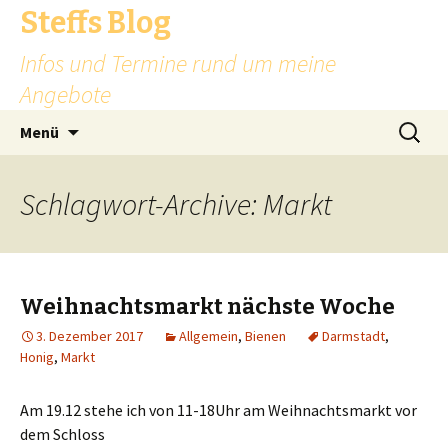
Steffs Blog
Infos und Termine rund um meine
Angebote
Zum
Suchen
Menü
Inhalt
nach:
springen
Schlagwort-Archive: Markt
Weihnachtsmarkt nächste Woche
3. Dezember 2017
Allgemein
,
Bienen
Darmstadt
,
Honig
,
Markt
Am 19.12 stehe ich von 11-18Uhr am Weihnachtsmarkt vor
dem Schloss