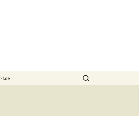
Suchen
f-f.de
nach: