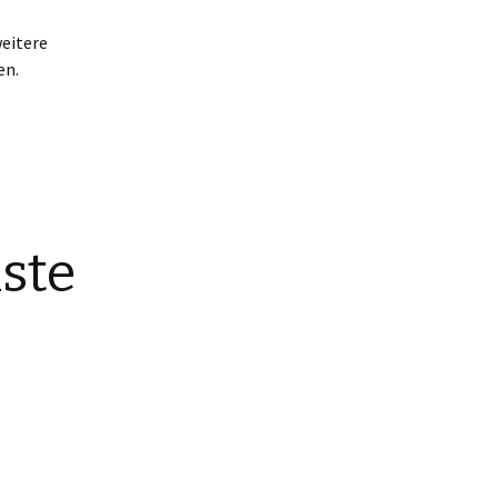
weitere
en.
ste