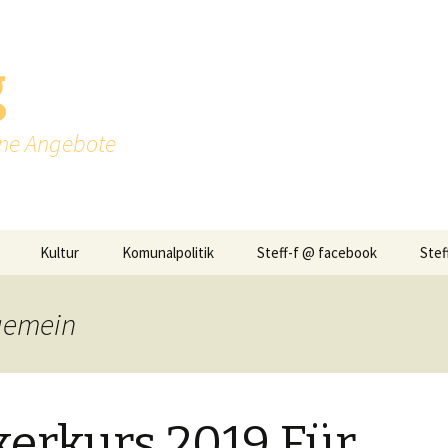
g
ine Angebote
Kultur
Komunalpolitik
Steff-f @ facebook
Stef
lgemein
erkurs 2019 Für