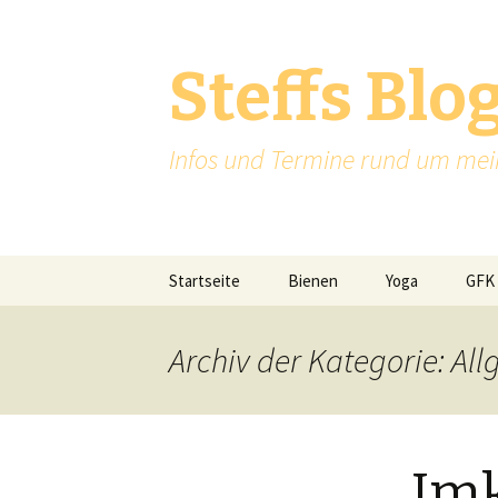
Steffs Blo
Infos und Termine rund um me
Zum
Startseite
Bienen
Yoga
GFK
Inhalt
springen
Archiv der Kategorie: Al
Imk