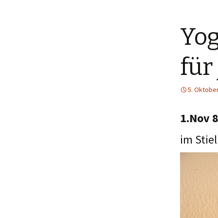
Yog
für
5. Oktobe
1.Nov 
im Stie